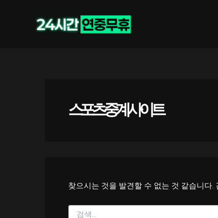
콘
검
색
텐
대
츠
상
로
건
너
뛰
기
스포츠 중계 사이트
찾으시는 것을 발견할 수 없는 것 같습니다.