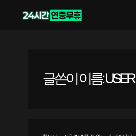
콘
검
색
텐
대
츠
상
로
건
너
뛰
기
글쓴이 이름: USER